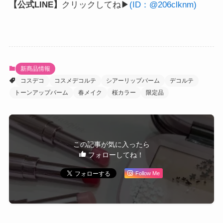
【公式LINE】
クリックしてね▶
(ID：@206clknm)
新商品情報
コスデコ
コスメデコルテ
シアーリップバーム
デコルテ
トーンアップバーム
春メイク
桜カラー
限定品
この記事が気に入ったら
フォローしてね！
Follow Me