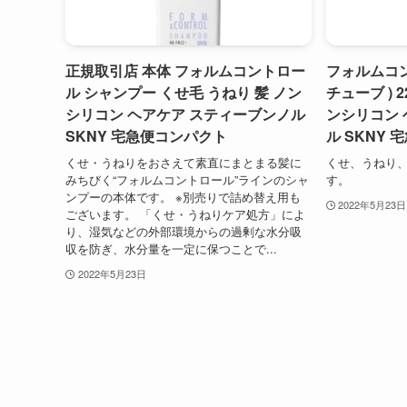
正規取引店 本体 フォルムコントロー
フォルムコン
ル シャンプー くせ毛 うねり 髪 ノン
チューブ ) 
シリコン ヘアケア スティーブンノル
ンシリコン 
SKNY 宅急便コンパクト
ル SKNY
くせ・うねりをおさえて素直にまとまる髪に
くせ、うねり
みちびく“フォルムコントロール”ラインのシャ
す。
ンプーの本体です。 ※別売りで詰め替え用も
2022年5月23日
ございます。 「くせ・うねりケア処方」によ
り、湿気などの外部環境からの過剰な水分吸
収を防ぎ、水分量を一定に保つことで...
2022年5月23日