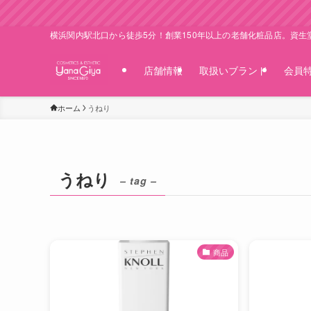
横浜関内駅北口から徒歩5分！創業150年以上の老舗化粧品店。資
店舗情報
取扱いブランド
会員
ホーム
うねり
うねり
– tag –
商品