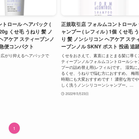
トロール ヘアパック (
正規取引店 フォルムコントロール 
220g くせ毛 うねり 髪 ノ
ャンプー ( レフィル ) 1個 くせ毛 
ヘアケア スティーブンノ
り 髪 ノンシリコン ヘアケア ステ
 宅急便コンパクト
ーブンノル SKNY ポスト 投函 追
、広がり抑えるヘアパックで
くせをおさえて、素直にまとまる髪に導く
ティーブンノルフォルムコントロールシャ
プーの詰め替え用(レフィル)です。 湿気に
るくせ、うねりで悩む方におすすめ。 梅
時期にも大変おすすめです！ 濃密な泡で
しく洗うノンシリコーンシャンプー。...
2022年5月23日
1