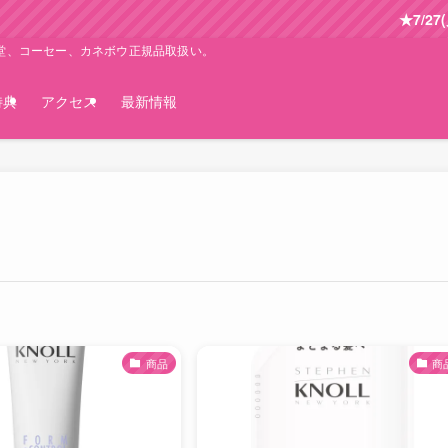
★7/27(
生堂、コーセー、カネボウ正規品取扱い。
特典
アクセス
最新情報
商品
商