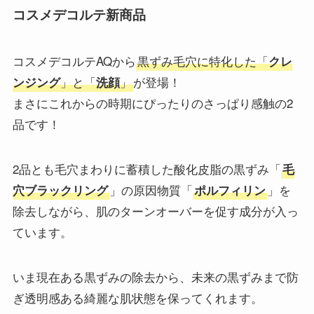
コスメデコルテ新商品
コスメデコルテAQから
黒ずみ毛穴に特化した「
クレ
」と「
」
が登場！
ンジング
洗顔
まさにこれからの時期にぴったりのさっぱり感触の2
品です！
2品とも毛穴まわりに蓄積した酸化皮脂の黒ずみ「
毛
」の原因物質「
」を
穴ブラックリング
ポルフィリン
除去しながら、肌のターンオーバーを促す成分が入っ
ています。
いま現在ある黒ずみの除去から、未来の黒ずみまで防
ぎ透明感ある綺麗な肌状態を保ってくれます。