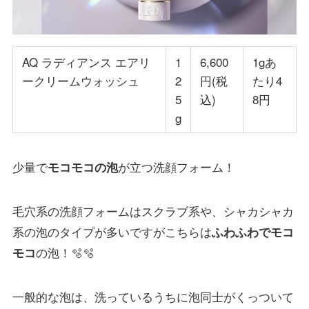
AQ ラディアンス エアリ
1
6,600
1gあ
ークリームウォッシュ
2
円(税
たり4
5
込)
8円
g
少量で
が立つ洗顔フォーム！
モコモコの泡
毛穴系の洗顔フォームはスクラブ系や、シャカシャカ
系の泡のタイプが多いですがこちらは
ふわふわでモコ
の泡！🫧🫧
モコ
一般的な泡は、洗っているうちに泡同士がくっついて