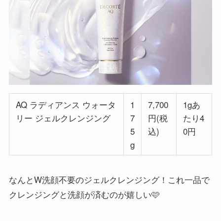
AQ ラディアンス ウォータ
1
7,700
1gあ
リー ジェルクレンジング
7
円(税
たり4
5
込)
0円
g
なんとW洗顔不要のジェルクレンジング！これ一品で
クレンジングと洗顔が済むのが嬉しい🩷